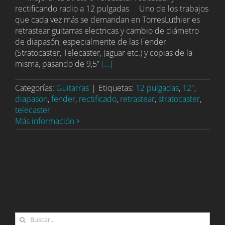
rectificando radio a 12 pulgadas Uno de los trabajos
que cada vez más se demandan en TorresLuthier es
retrastear guitarras electricas y cambio de diámetro
de diapasón, especialmente de las Fender
(Stratocaster, Telecaster, Jaguar etc.) y copias de la
misma, pasando de 9,5”
[...]
Categorías:
Guitarras
|
Etiquetas:
12 pulgadas
,
12"
,
diapason
,
fender
,
rectificado
,
retrastear
,
stratocaster
,
telecaster
Más información
Buscar: