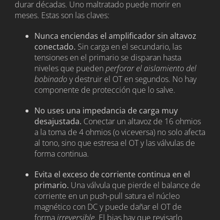
durar décadas. Uno maltratado puede morir en
meses. Estas son las claves:
Nunca enciendas el amplificador sin altavoz
conectado.
Sin carga en el secundario, las
tensiones en el primario se disparan hasta
niveles que pueden
perforar el aislamiento del
bobinado
y destruir el OT en segundos. No hay
componente de protección que lo salve.
No uses una impedancia de carga muy
desajustada.
Conectar un altavoz de 16 ohmios
a la toma de 4 ohmios (o viceversa) no solo afecta
al tono, sino que estresa el OT y las válvulas de
forma continua.
Evita el exceso de corriente continua en el
primario.
Una válvula que pierde el balance de
corriente en un push-pull satura el núcleo
magnético con DC y puede dañar el OT de
forma
irreversible
. El bias hay que revisarlo