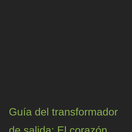
grande
Guía del transformador
de salida: El corazón