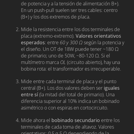
de potencia y a la tensión de alimentación B+).
En un push-pull suelen ser tres cables: centro
(B+) y los dos extremos de placa.
Mide la resistencia entre los dos terminales de
placa (extremo-extremo).
Valores orientativos
esperados
: entre
60 y 300 Ω
según la potencia y
el diseño. Un OT de 18W puede tener ~180 Ω
de primario; uno de 50W, ~80-120 Ω. Si el
multímetro marca
OL
(circuito abierto), hay una
bobina rota: el transformador es irrecuperable.
Mide entre cada terminal de placa y el punto
central (B+). Los dos valores deben ser
iguales
entre sí
(la mitad del total de primario). Una
diferencia superior al 10% indica un bobinado
asimétrico o con espiras en cortocircuito.
Mide ahora el
bobinado secundario
entre los
terminales de cada toma de altavoz. Valores
orientativos:
0,5 a 5 Ω
dependiendo de la