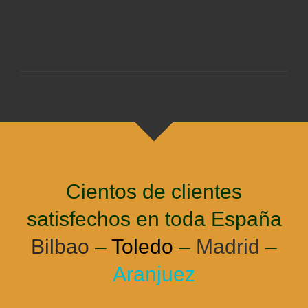
Cientos de clientes
satisfechos en toda España
Bilbao
–
Toledo
–
Madrid
–
Aranjuez