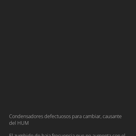
Condensadores defectuosos para cambiar, causante
del HUM
El zumbido de baja frecuencia que no aumenta con el