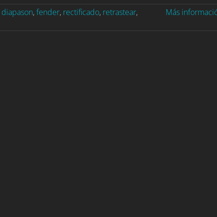
,
diapason
,
fender
,
rectificado
,
retrastear
,
Más informaci