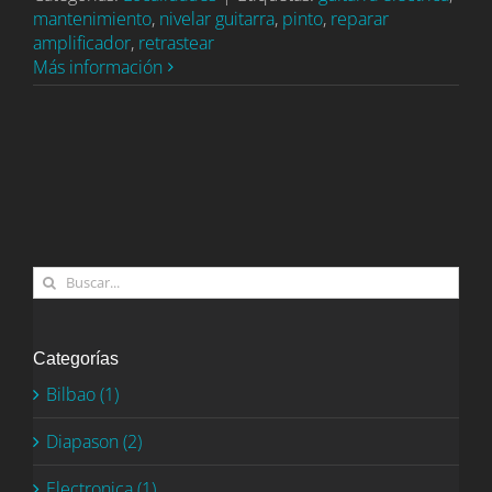
mantenimiento
,
nivelar guitarra
,
pinto
,
reparar
amplificador
,
retrastear
Más información
Buscar:
Categorías
Bilbao (1)
Diapason (2)
Electronica (1)