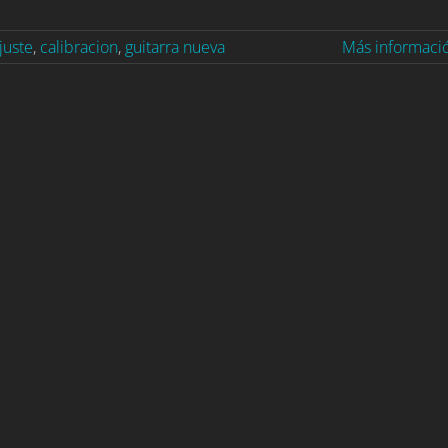
juste
,
calibracion
,
guitarra nueva
Más informaci